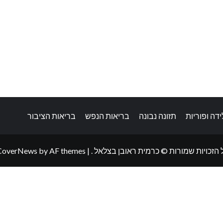
לידה ופוריות
תזונה נבונה
בריאות הנפש
בריאות הציבור
 הזכויות שמורות © כרמית ראובן בצלאל .
|
by AF themes.
CoverNews