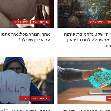
פש
ראשי באתר
בריאות הנפש
ראשי באתר
י ה"שקט נלחמים": פיתוח
אחרי הנורא מכל: איך מתמו
יאפשר להילחם בדיכאון
עם אבדן של ילד?
פות
פש
בריאות הנפש
קורונה
את הכעס: מתברר שאפשר
מגיפה נפשית: